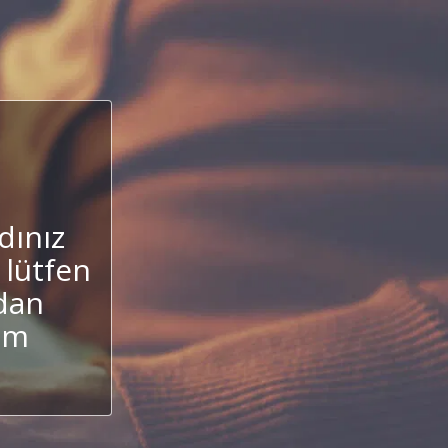
dınız
 lütfen
ndan
um