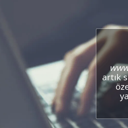
www.
artık 
öze
y