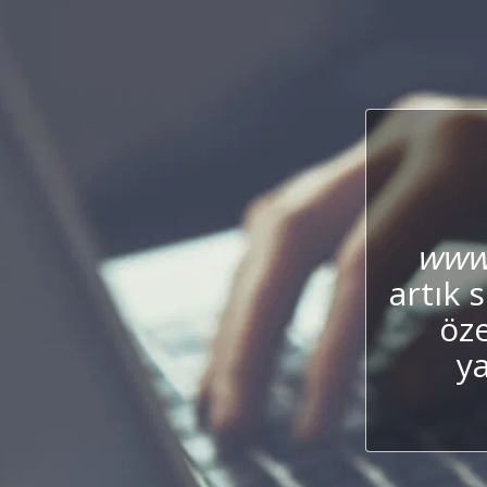
www.
artık 
öze
y